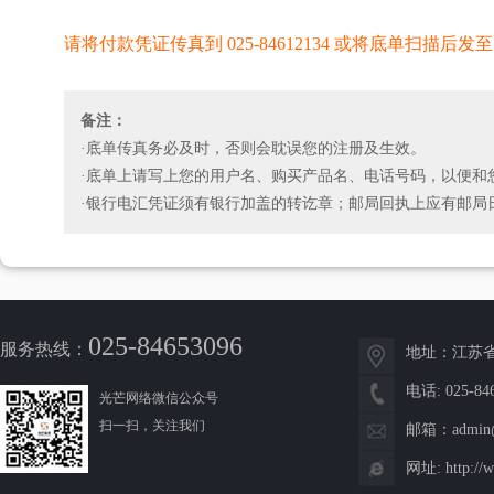
请将付款凭证传真到 025-84612134 或将底单扫描后发至 sm
备注：
·底单传真务必及时，否则会耽误您的注册及生效。
·底单上请写上您的用户名、购买产品名、电话号码，以便和
·银行电汇凭证须有银行加盖的转讫章；邮局回执上应有邮局